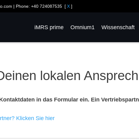
oo.com
| Phone:
+40 724087535
[
X
]
iMRS prime
Omnium1
Wissenschaft
Deinen lokalen Ansprech
Kontaktdaten in das Formular ein. Ein Vertriebspartn
tner? Klicken Sie hier