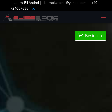
:
Laura-Eli Andrei | :
lauraeliandrei@yahoo.com
| :
+40
724087535
[
X
]

Bestellen